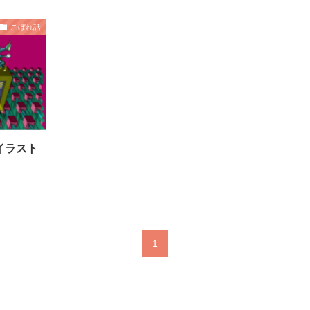
こぼれ話
作イラスト
1