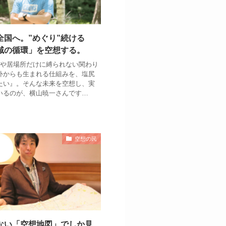
全国へ。”めぐり”続ける
域の循環」を空想する。
社や居場所だけに縛られない関わり
外からも生まれる仕組みを、塩尻
たい』。そんな未来を空想し、実
いるのが、横山暁一さんです…
空想の民
ない「空想地図」でしか見