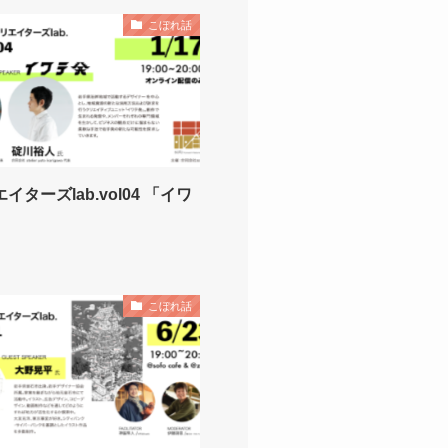
こぼれ話
ターズlab.vol04 「イワ
こぼれ話