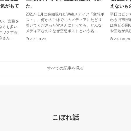
勇気がもて
た。
えないも
2021年1月に突如現れたWebメディア「空想ポ
平日はビジ
スト」。何かのご縁でこのメディアにたどり
わう旧市街
たい。言葉を
着いてくださった皆さんにとっても、どんな
は豊丘公園
ぶ方も多い
メディアなの？なぜ空想ポストという名…
や団地が集
クワクする
弥さん…
2021.01.29
2021.01.29
すべての記事を見る
こぼれ話