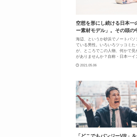
空想を形にし続ける日本一
ー素材モデル」。その頭の
海辺、というか砂浜でノートパソ
ている男性。いろいろツッコミた
が、ところでこの人物、何かで見
がありませんか？自称・日本一イ
2021.05.06
「どこでもバンジーVR」