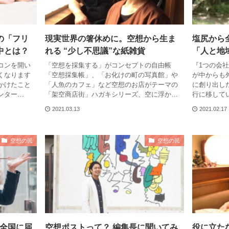
の「フリ
現実世界の箸休めに。空想から生ま
塩尻から
中とは？
れる “少し不思議”な紙雑貨
「人と地
コンを開い
「空想を採集する」がコンセプトの自由帳
『1つの会
くなります
「空想採集帳」、「お化けの町の写真館」や
が中からも
かけたこと
「人魚のカフェ」など空想のお店がテーマの
に創り出し
ンター…
「架空商店街」ハガキシリーズ、空に浮か…
行に移して
2021.03.13
2021.02.17
空想の民
空想の民
を全国に届
空想ポストって？ 編集長に聞いてみ
役に立た